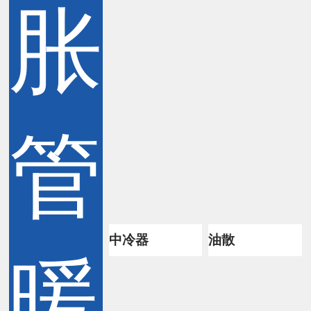
胀
管
中冷器
油散
暖