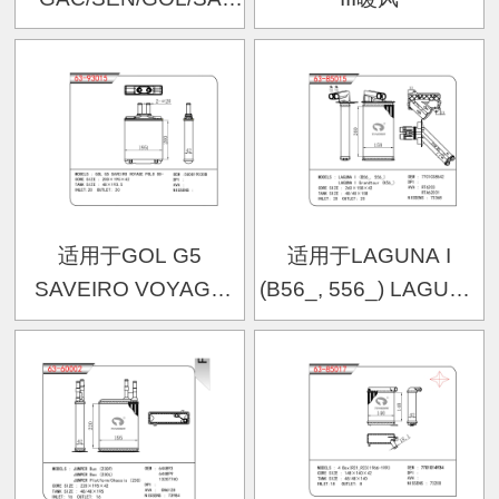
87>96;FOX暖风
适用于GOL G5
适用于LAGUNA I
SAVEIRO VOYAGE
(B56_, 556_) LAGUNA
POLO 08暖风
I Grandtour (K56_)暖风