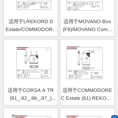
适用于LREKORD D
适用于MOVANO Box
Estate/COMMODORE
(F9)/MOVANO Combi
B Coupe REKORD D
(J9) MOVANO
Coupe/COMMODORE
Platform/Chassis (U9,
B暖风
E9) MOVANO
Dumptruck (H9)暖风
适用于CORSA A TR
适用于COMMODORE
(91_,92_,96_,97_)
C Estate (61) REKORD
CORSA A Hatchback
E Estate (61_66_67_)
(93_,94_,98_,99_)
REKORD E
关注