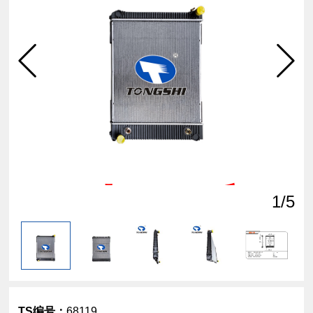
点击
查看
1
/5
TS编号：
68119