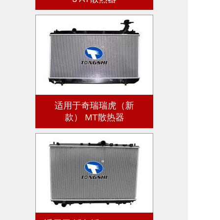
适用于奇瑞瑞虎（新
款） MT散热器