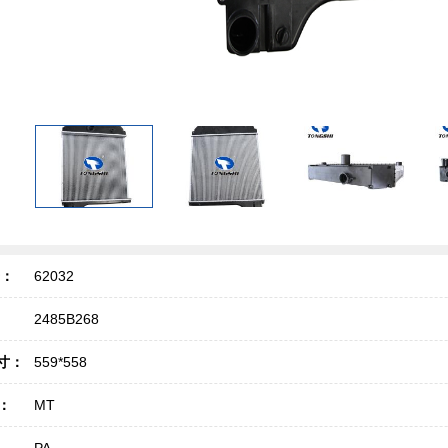
号：
62032
2485B268
寸：
559*558
T：
MT
PA