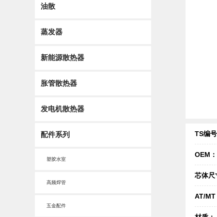
油散
蒸发器
新能源散热器
胀管散热器
发电机散热器
TS编
配件系列
OEM：
塑胶水室
芯体尺
高频焊管
AT/M
五金配件
材质：