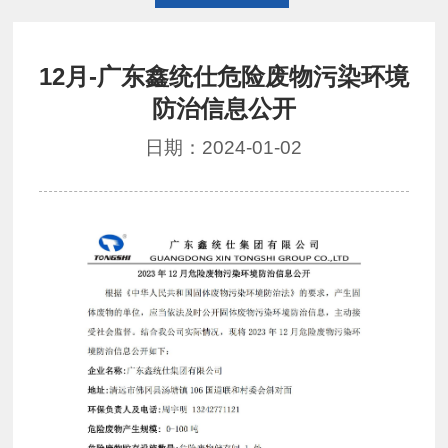
12月-广东鑫统仕危险废物污染环境
防治信息公开
日期：2024-01-02