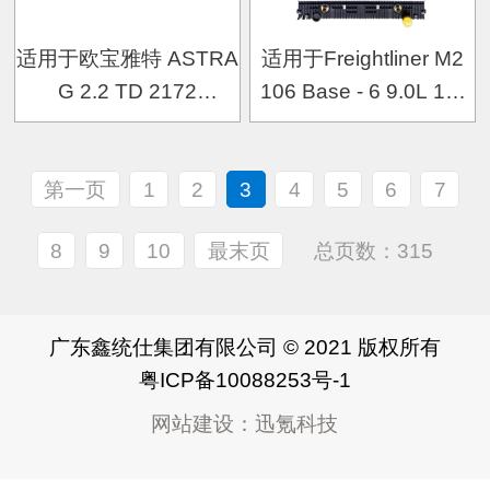
适用于欧宝雅特 ASTRA
适用于Freightliner M2
G 2.2 TD 2172
106 Base - 6 9.0L 18-
Y22DTR 00- MT 散热器
AT散热器
第一页
1
2
3
4
5
6
7
8
9
10
最末页
总页数：315
广东鑫统仕集团有限公司 © 2021 版权所有
粤ICP备10088253号-1
网站建设
：
迅氪科技